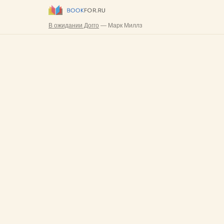
В ожидании Догго
— Марк Миллз