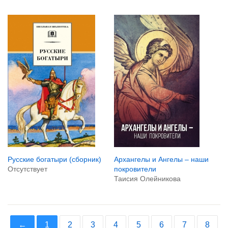
Русские богатыри (сборник)
Архангелы и Ангелы – наши
Отсутствует
покровители
Таисия Олейникова
←
1
2
3
4
5
6
7
8