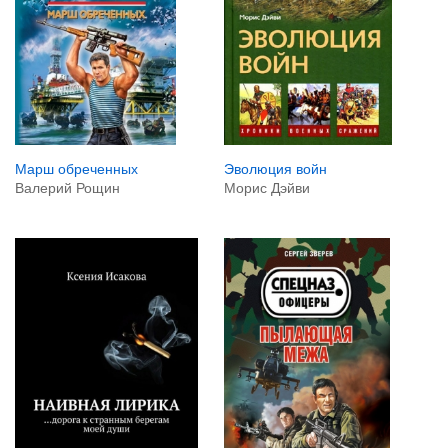
Марш обреченных
Эволюция войн
Валерий Рощин
Морис Дэйви