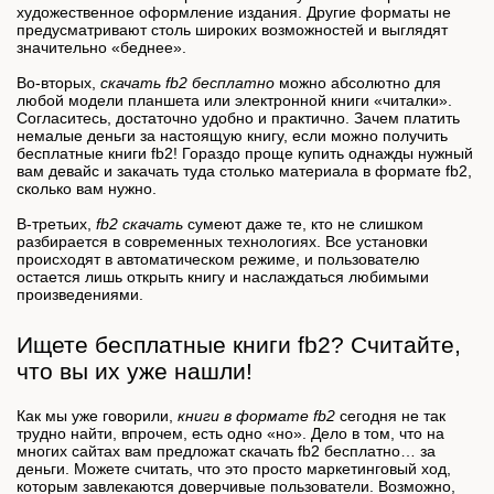
художественное оформление издания. Другие форматы не
предусматривают столь широких возможностей и выглядят
значительно «беднее».
Во-вторых,
скачать fb2 бесплатно
можно абсолютно для
любой модели планшета или электронной книги «читалки».
Согласитесь, достаточно удобно и практично. Зачем платить
немалые деньги за настоящую книгу, если можно получить
бесплатные книги fb2! Гораздо проще купить однажды нужный
вам девайс и закачать туда столько материала в формате fb2,
сколько вам нужно.
В-третьих,
fb2 скачать
сумеют даже те, кто не слишком
разбирается в современных технологиях. Все установки
происходят в автоматическом режиме, и пользователю
остается лишь открыть книгу и наслаждаться любимыми
произведениями.
Ищете бесплатные книги fb2? Считайте,
что вы их уже нашли!
Как мы уже говорили,
книги в формате fb2
сегодня не так
трудно найти, впрочем, есть одно «но». Дело в том, что на
многих сайтах вам предложат скачать fb2 бесплатно… за
деньги. Можете считать, что это просто маркетинговый ход,
которым завлекаются доверчивые пользователи. Возможно,