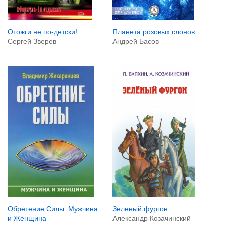
Отожги не по-детски!
Планета розовых слонов
Сергей Зверев
Андрей Басов
Зеленый фургон
Обретение Силы. Мужчина
Александр Козачинский
и Женщина