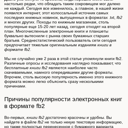
настолько редки, что обладать таким сокровищем мог далеко
не каждый. Сегодня все изменилось, а главное, в нашей жизни
появился интернет, этот колоссальный источник самых
последних книжных новинок, выпущенных в форматах .txt,
fb2
и многих других. Походы по книжным магазинам, столь
популярные еще 15-20 лет назад, сегодня отходят на второй
план. Многочисленные электронные книги и планшеты
буквально вытеснили с рынка своих бумажных старших
братьев. Среднестатистический пользователь сети сегодня
предпочитает тяжелым оригинальным изданиям
книги в
формате fb2
.
Мы не случайно уже 2 раза в этой статье упомянули книги fb2.
Различные опросы и исследования наглядно показывают, что
бесплатные книги fb2
являются наиболее часто
скачиваемыми, намного опередившими другие форматы.
Впрочем, столь высокую популярность именно этого книжного
формата можно легко объяснить сразу несколькими
причинами.
Причины популярности электронных книг
в формате fb2
Во-первых,
книги fb2
достаточно красочны и удобны. Вы
найдете в файле
fb2
не только некую текстовую информацию,
но также полностью перенесенное с бумажного варианта