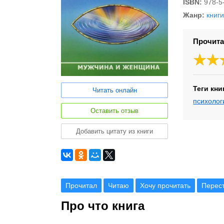
ISBN:
978-5
Жанр:
книг
Прочита
Теги кни
Читать онлайн
психолог
Оставить отзыв
Добавить цитату из книги
Прочитал
Читаю
Хочу прочитать
Перес
Про что книга