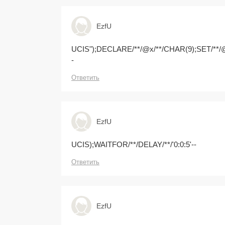
EzfU
UCIS");DECLARE/**/@x/**/CHAR(9);SET/**
-
Ответить
EzfU
UCIS);WAITFOR/**/DELAY/**/'0:0:5'--
Ответить
EzfU