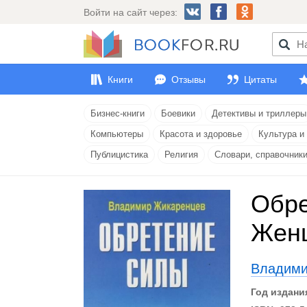
Войти на сайт через:
Книги
Отзывы
Цитаты
Бизнес-книги
Боевики
Детективы и триллеры
Компьютеры
Красота и здоровье
Культура и
Публицистика
Религия
Словари, справочник
Обре
Жен
Владими
Год издани