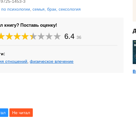
-9725-1453-3
и по психологии
,
семья, брак, сексология
л книгу? Поставь оценку!
Д
6.4
36
ги:
ия отношений
,
физическое влечение
В
тал
Не читал