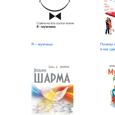
Я – мужчина
Почему о
и как сд