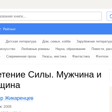
Рейтинг
Детская литература
Дом, семья, хобби
Зарубежная литератур
 искусство
Любовные романы
Наука, образование
Повести, рас
и
Современная проза
Ужасы, мистика
Фантастика
Фэнтези
тение Силы. Мужчина и
щина
р Жикаренцев
я:
2008