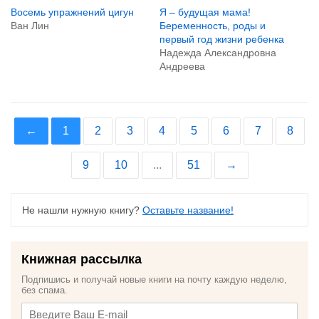
Восемь упражнений цигун
Я – будущая мама!
Ван Лин
Беременность, роды и
первый год жизни ребенка
Надежда Александровна
Андреева
←
1
2
3
4
5
6
7
8
9
10
...
51
→
Не нашли нужную книгу?
Оставьте название!
Книжная рассылка
Подпишись и получай новые книги на почту каждую неделю,
без спама.