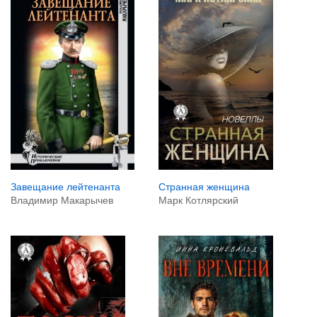
Завещание лейтенанта
Странная женщина
Владимир Макарычев
Марк Котлярский