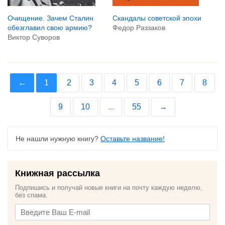
Очищение. Зачем Сталин
Скандалы советской эпохи
обезглавил свою армию?
Федор Раззаков
Виктор Суворов
←
1
2
3
4
5
6
7
8
9
10
...
55
→
Не нашли нужную книгу?
Оставьте название!
Книжная рассылка
Подпишись и получай новые книги на почту каждую неделю,
без спама.