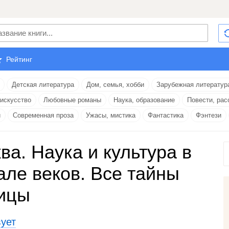
Рейтинг
Детская литература
Дом, семья, хобби
Зарубежная литератур
 искусство
Любовные романы
Наука, образование
Повести, рас
и
Современная проза
Ужасы, мистика
Фантастика
Фэнтези
ва. Наука и культура в
але веков. Все тайны
ицы
вует