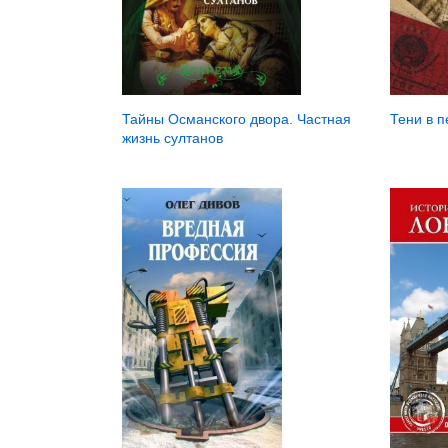
Тайны Османского двора. Частная
Тени в п
жизнь султанов