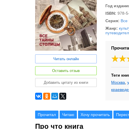
Год издани
ISBN:
978-5
Серия:
Все
Жанр:
куль
путеводите
Прочита
Читать онлайн
Оставить отзыв
Теги кни
Москва
,
Добавить цитату из книги
краевед
Прочитал
Читаю
Хочу прочитать
Перес
Про что книга