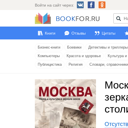
Войти на сайт через:
Книги
Отзывы
Цитаты
Бизнес-книги
Боевики
Детективы и триллеры
Компьютеры
Красота и здоровье
Культура и
Публицистика
Религия
Словари, справочник
Моск
зерк
стол
Отсутст