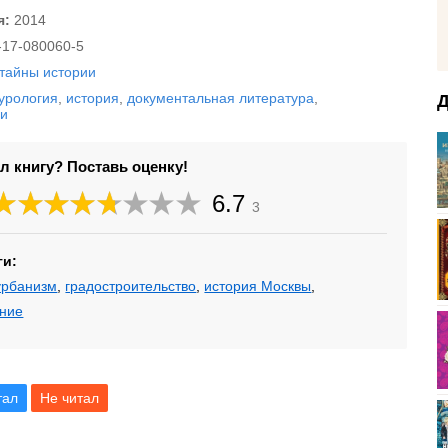
я:
2014
-17-080060-5
 тайны истории
турология
,
история
,
документальная литература
,
Д
ли
л книгу? Поставь оценку!
6.7
3
ги:
урбанизм
,
градостроительство
,
история Москвы
,
ение
тал
Не читал