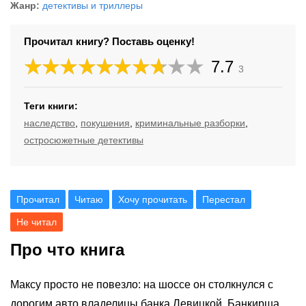
Жанр:
детективы и триллеры
Прочитал книгу? Поставь оценку!
7.7
3
Теги книги:
наследство
,
покушения
,
криминальные разборки
,
остросюжетные детективы
Прочитал
Читаю
Хочу прочитать
Перестал
Не читал
Про что книга
Максу просто не повезло: на шоссе он столкнулся с
дорогим авто владелицы банка Левицкой. Банкирша