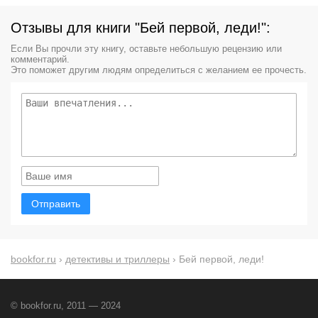
Отзывы для книги "Бей первой, леди!":
Если Вы прочли эту книгу, оставьте небольшую рецензию или
комментарий.
Это поможет другим людям определиться с желанием ее прочесть.
Отправить
bookfor.ru
›
детективы и триллеры
› Бей первой, леди!
© bookfor.ru, 2011 — 2024