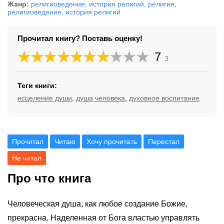
Жанр:
религиоведение, история религий
,
религия
,
религиоведение, история религий
Прочитал книгу? Поставь оценку!
7
3
Теги книги:
исцеление души
,
душа человека
,
духовное воспитание
Прочитал
Читаю
Хочу прочитать
Перестал
Не читал
Про что книга
Человеческая душа, как любое создание Божие,
прекрасна. Наделенная от Бога властью управлять