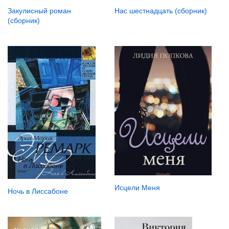
Закулисный роман
Нас шестнадцать (сборник)
(сборник)
Исцели Меня
Ночь в Лиссабоне