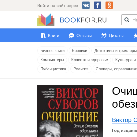
Войти на сайт через:
Книги
Отзывы
Цитаты
Бизнес-книги
Боевики
Детективы и триллеры
Компьютеры
Красота и здоровье
Культура и
Публицистика
Религия
Словари, справочник
Очищ
обез
Виктор 
Год издани