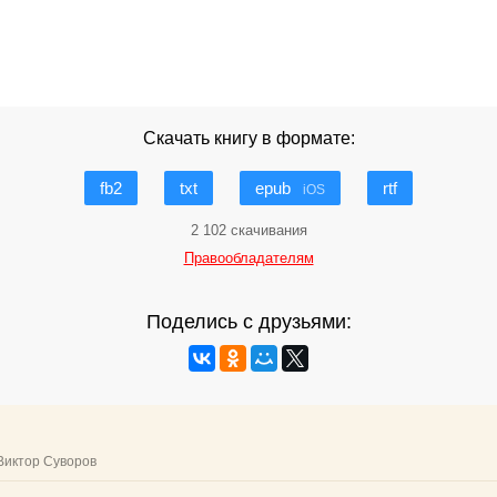
Скачать книгу в формате:
fb2
txt
epub
rtf
iOS
2 102 скачивания
Правообладателям
Поделись с друзьями: