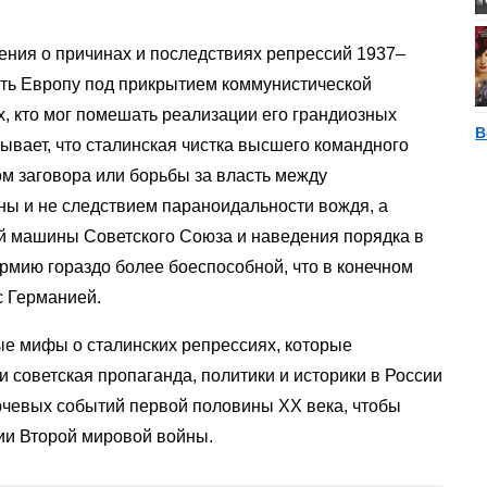
ения о причинах и последствиях репрессий 1937–
вать Европу под прикрытием коммунистической
х, кто мог помешать реализации его грандиозных
В
ывает, что сталинская чистка высшего командного
м заговора или борьбы за власть между
ны и не следствием параноидальности вождя, а
й машины Советского Союза и наведения порядка в
мию гораздо более боеспособной, что в конечном
с Германией.
е мифы о сталинских репрессиях, которые
 советская пропаганда, политики и историки в России
ючевых событий первой половины ХХ века, чтобы
ии Второй мировой войны.