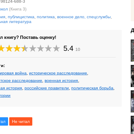
-98124-688-3
окол
(Книга 3)
рия
,
публицистика
,
политика
,
военное дело, спецслужбы
,
ьная литература
Д
л книгу? Поставь оценку!
5.4
10
ги:
ировая война
,
историческое расследование
,
тское расследование
,
военная история
,
ая история
,
российские правители
,
политическая борьба
,
тории
тал
Не читал