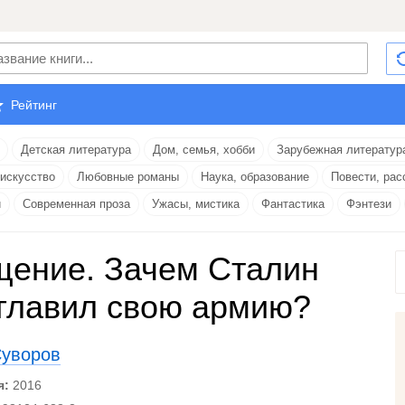
Рейтинг
Детская литература
Дом, семья, хобби
Зарубежная литератур
 искусство
Любовные романы
Наука, образование
Повести, рас
и
Современная проза
Ужасы, мистика
Фантастика
Фэнтези
ение. Зачем Сталин
главил свою армию?
Суворов
я:
2016