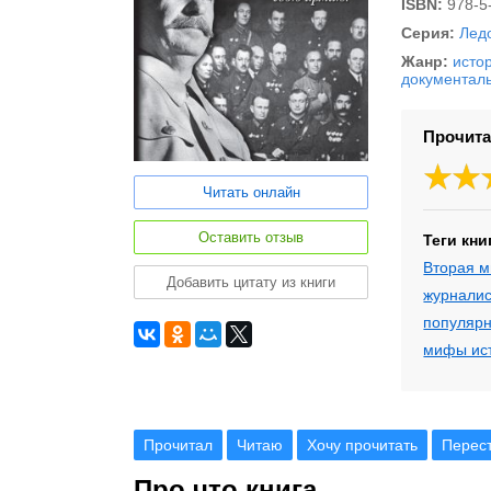
ISBN:
978-5
Серия:
Лед
Жанр:
исто
документал
Прочита
Читать онлайн
Оставить отзыв
Теги кни
Вторая м
Добавить цитату из книги
журналис
популярн
мифы ис
Прочитал
Читаю
Хочу прочитать
Перес
Про что книга