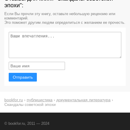
эпохи":
Если Вы прочли эту книгу, оставьте небольшую рецензию или
комментарий.
Это поможет другим людям определиться с желанием ее прочесть.
Отправить
bookfor.ru
›
публицистика
›
документальная литература
›
Скандалы советской эпохи
© bookfor.ru, 2011 — 2024