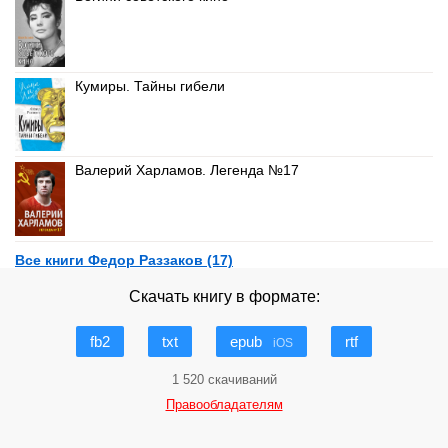
Кумиры. Тайны гибели
Валерий Харламов. Легенда №17
Все книги Федор Раззаков (17)
Скачать книгу в формате:
fb2
txt
epub
rtf
iOS
1 520 скачиваний
Правообладателям