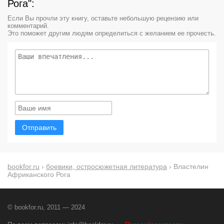
Рога":
Если Вы прочли эту книгу, оставьте небольшую рецензию или
комментарий.
Это поможет другим людям определиться с желанием ее прочесть.
Отправить
bookfor.ru
›
боевики, остросюжетная литература
› Властелин
Африканского Рога
© bookfor.ru, 2011 — 2024