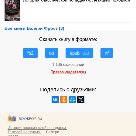
История классической попаданки. Летящей походкой
Все книги Валери Фрост (3)
Скачать книгу в формате:
fb2
txt
epub
rtf
iOS
1 186 скачиваний
Правообладателям
Поделись с друзьями: