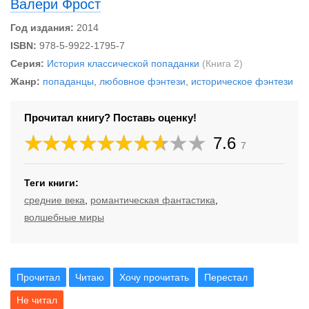
Валери Фрост
Год издания:
2014
ISBN:
978-5-9922-1795-7
Серия:
История классической попаданки
(Книга 2)
Жанр:
попаданцы
,
любовное фэнтези
,
историческое фэнтези
Прочитал книгу? Поставь оценку!
7.6
7
Теги книги:
средние века
,
романтическая фантастика
,
волшебные миры
Прочитал
Читаю
Хочу прочитать
Перестал
Не читал