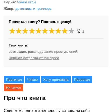
Серия:
Чужие игры
Жанр:
детективы и триллеры
Прочитал книгу? Поставь оценку!
9
4
Теги книги:
возмездие
,
расследование преступлений
,
женская остросюжетная проза
Прочитал
Читаю
Хочу прочитать
Перестал
Не читал
Про что книга
Слишком долго эти четверо чувствовали себя