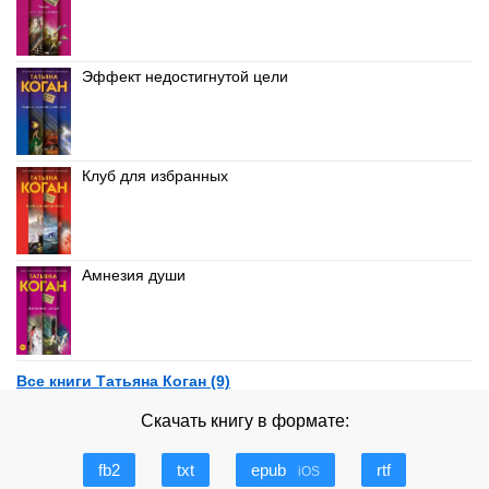
Эффект недостигнутой цели
Клуб для избранных
Амнезия души
Все книги Татьяна Коган (9)
Скачать книгу в формате:
fb2
txt
epub
rtf
iOS