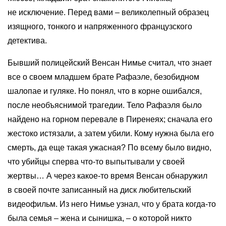
не исключение. Перед вами – великолепный образец
изящного, тонкого и напряженного французского
детектива.
Бывший полицейский Венсан Нимье считал, что знает
все о своем младшем брате Рафаэле, безобидном
шалопае и гуляке. Но понял, что в корне ошибался,
после необъяснимой трагедии. Тело Рафаэля было
найдено на горном перевале в Пиренеях; сначала его
жестоко истязали, а затем убили. Кому нужна была его
смерть, да еще такая ужасная? По всему было видно,
что убийцы сперва что-то выпытывали у своей
жертвы… А через какое-то время Венсан обнаружил
в своей почте записанный на диск любительский
видеофильм. Из него Нимье узнал, что у брата когда-то
была семья – жена и сынишка, – о которой никто