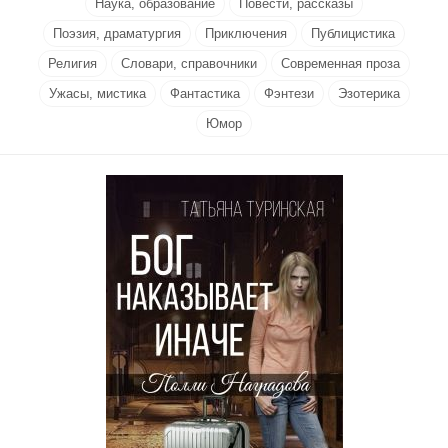
Наука, образование
Повести, рассказы
Поэзия, драматургия
Приключения
Публицистика
Религия
Словари, справочники
Современная проза
Ужасы, мистика
Фантастика
Фэнтези
Эзотерика
Юмор