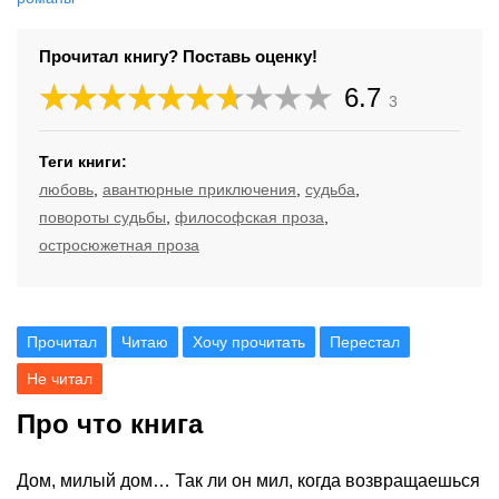
Прочитал книгу? Поставь оценку!
6.7
3
Теги книги:
любовь
,
авантюрные приключения
,
судьба
,
повороты судьбы
,
философская проза
,
остросюжетная проза
Прочитал
Читаю
Хочу прочитать
Перестал
Не читал
Про что книга
Дом, милый дом… Так ли он мил, когда возвращаешься