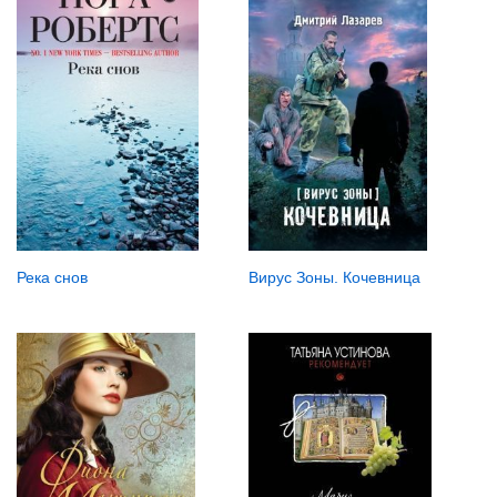
Река снов
Вирус Зоны. Кочевница