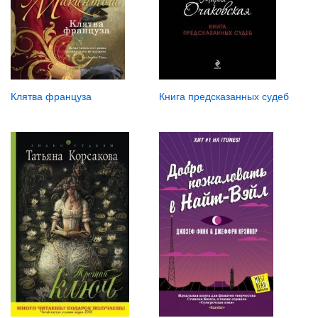
Клятва француза
Книга предсказанных судеб