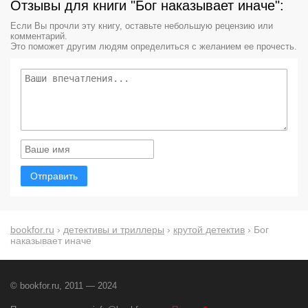
Отзывы для книги "Бог наказывает иначе":
Если Вы прочли эту книгу, оставьте небольшую рецензию или
комментарий.
Это поможет другим людям определиться с желанием ее прочесть.
Отправить
bookfor.ru
›
детективы и триллеры
›
крутой детектив
› Бог
наказывает иначе
© bookfor.ru, 2011 — 2024