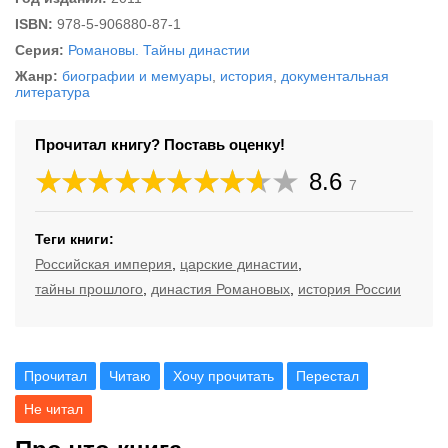
ISBN:
978-5-906880-87-1
Серия:
Романовы. Тайны династии
Жанр:
биографии и мемуары
,
история
,
документальная
литература
Прочитал книгу? Поставь оценку!
8.6
7
Теги книги:
Российская империя
,
царские династии
,
тайны прошлого
,
династия Романовых
,
история России
Прочитал
Читаю
Хочу прочитать
Перестал
Не читал