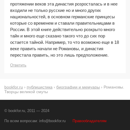
протяжении веков эта династия розросталась и в нее
входили не только русские но и много других
национальностей, в основном германские принцесы
которые со временем и ставали правительницами в
России. В этой книге действительно розкрыто много
тайн и много еще сказано такого что до сих пор
остается тайной. Например, то что возможно еще в 18
веке править начали не Романовы, и династия
перестала править, но это лишь предположение.
Ответить
bookfor.ru
›
публицистика
›
биографии и мемуары
› Романовы.
Творцы великой смуты
© bookfor.ru, 2011 — 2024
По всем вопросам:
info@bookfor.ru
Правообладателям