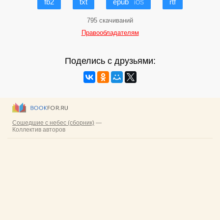
fb2
txt
epub
rtf
iOS
795 скачиваний
Правообладателям
Поделись с друзьями: