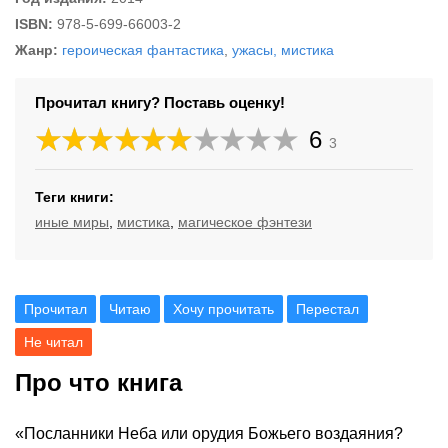
ISBN:
978-5-699-66003-2
Жанр:
героическая фантастика
,
ужасы, мистика
Прочитал книгу? Поставь оценку!
6
3
Теги книги:
иные миры
,
мистика
,
магическое фэнтези
Прочитал
Читаю
Хочу прочитать
Перестал
Не читал
Про что книга
«Посланники Неба или орудия Божьего воздаяния?