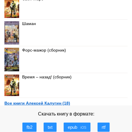
Шаман
Форс-мажор (сборник)
Время – назад! (сборник)
Все книги Алексей Калугин (18)
Скачать книгу в формате:
fb2
txt
epub
rtf
iOS