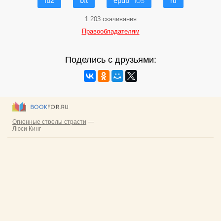
fb2
txt
epub
rtf
iOS
1 203 скачивания
Правообладателям
Поделись с друзьями: