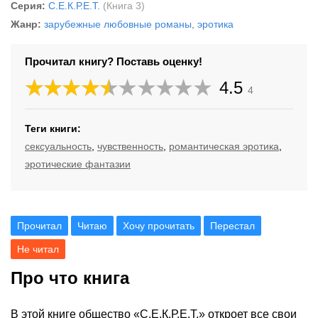
Серия:
С.Е.К.Р.Е.Т.
(Книга 3)
Жанр:
зарубежные любовные романы
,
эротика
Прочитал книгу? Поставь оценку!
4.5
4
Теги книги:
сексуальность
,
чувственность
,
романтическая эротика
,
эротические фантазии
Прочитал
Читаю
Хочу прочитать
Перестал
Не читал
Про что книга
В этой книге общество «С.Е.К.Р.Е.Т.» откроет все свои