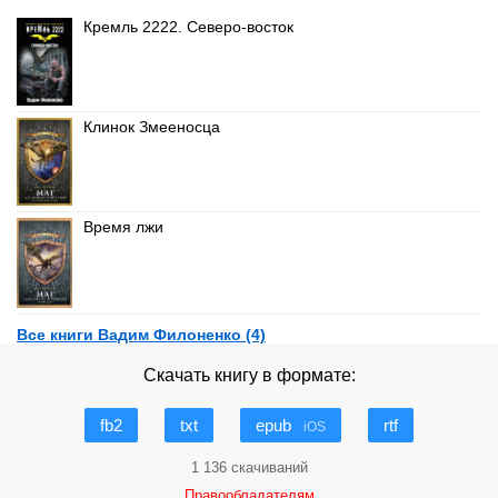
Кремль 2222. Северо-восток
Клинок Змееносца
Время лжи
Все книги Вадим Филоненко (4)
Скачать книгу в формате:
fb2
txt
epub
rtf
iOS
1 136 скачиваний
Правообладателям