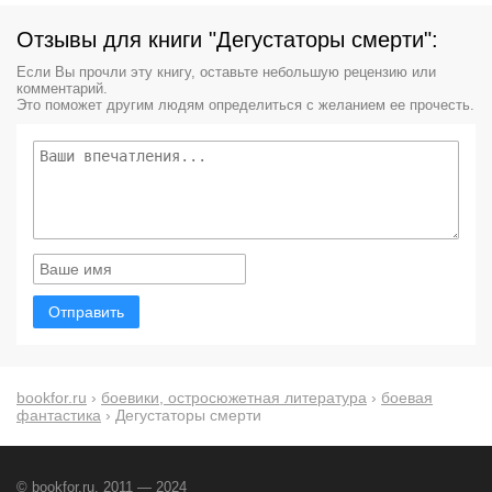
Отзывы для книги "Дегустаторы смерти":
Если Вы прочли эту книгу, оставьте небольшую рецензию или
комментарий.
Это поможет другим людям определиться с желанием ее прочесть.
Отправить
bookfor.ru
›
боевики, остросюжетная литература
›
боевая
фантастика
› Дегустаторы смерти
© bookfor.ru, 2011 — 2024