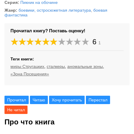
Серия:
Пикник на обочине
Жанр:
боевики, остросюжетная литература
,
боевая
фантастика
Прочитал книгу? Поставь оценку!
6
1
Теги книги:
миры Стругацких
,
сталкеры
,
аномальные зоны
,
«Зона Посещения»
Прочитал
Читаю
Хочу прочитать
Перестал
Не читал
Про что книга