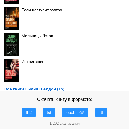
Если наступит завтра
Мельницы богов
Интриганка
Все книги Сидни Шелдон (15)
Скачать книгу в формате:
fb2
txt
epub
rtf
iOS
1 202 скачивания