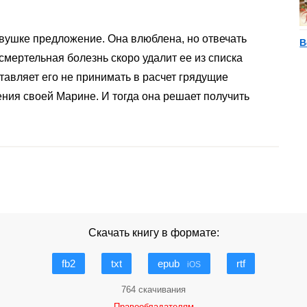
евушке предложение. Она влюблена, но отвечать
В
 смертельная болезнь скоро удалит ее из списка
тавляет его не принимать в расчет грядущие
ния своей Марине. И тогда она решает получить
Скачать книгу в формате:
fb2
txt
epub
rtf
iOS
764 скачивания
Правообладателям