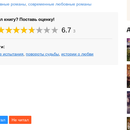
вные романы
,
современные любовные романы
л книгу? Поставь оценку!
6.7
Д
3
ги:
е испытания
,
повороты судьбы
,
истории о любви
тал
Не читал