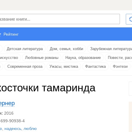
Рейтинг
Детская литература
Дом, семья, хобби
Зарубежная литератур
 искусство
Любовные романы
Наука, образование
Повести, рас
и
Современная проза
Ужасы, мистика
Фантастика
Фэнтези
косточки тамаринда
ернер
я:
2016
-699-90938-4
ю
,
надеюсь
,
люблю