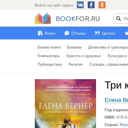
Войти на сайт через:
Книги
Отзывы
Цитаты
Бизнес-книги
Боевики
Детективы и триллеры
Компьютеры
Красота и здоровье
Культура и
Публицистика
Религия
Словари, справочник
Три 
Елена В
Год издани
ISBN:
978-5
Серия:
Вер