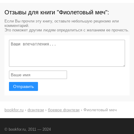
Отзывы для книги "Фиолетовый меч":
Если Вы прочли эту книгу, оставьте небольшую рецензию или
комментарий.
Это поможет другим людям определиться с желанием ее прочесть.
Отправить
bookfor.ru
›
фэнтези
›
боевое фэнтези
› Фиолетовый меч
© bookfor.ru, 2011 — 2024