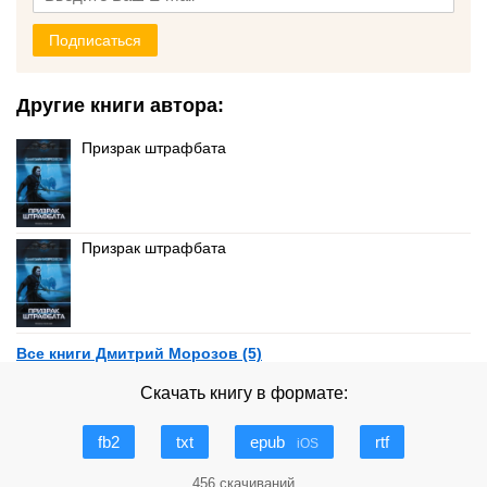
Подписаться
Другие книги автора:
Призрак штрафбата
Призрак штрафбата
Все книги Дмитрий Морозов (5)
Скачать книгу в формате:
fb2
txt
epub
rtf
iOS
456 скачиваний