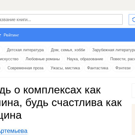
Рейтинг
Детская литература
Дом, семья, хобби
Зарубежная литератур
 искусство
Любовные романы
Наука, образование
Повести, рас
и
Современная проза
Ужасы, мистика
Фантастика
Фэнтези
дь о комплексах как
ина, будь счастлива как
щина
Артемьева