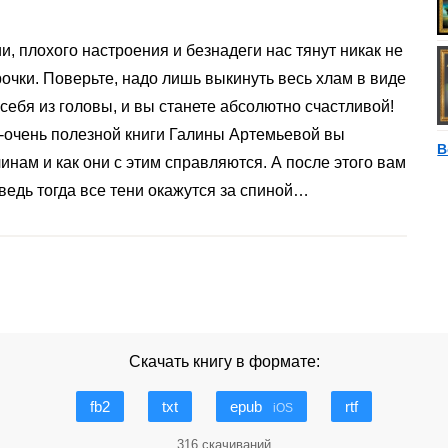
и, плохого настроения и безнадеги нас тянут никак не
очки. Поверьте, надо лишь выкинуть весь хлам в виде
ебя из головы, и вы станете абсолютно счастливой!
ь-очень полезной книги Галины Артемьевой вы
В
инам и как они с этим справляются. А после этого вам
ведь тогда все тени окажутся за спиной…
Скачать книгу в формате:
fb2
txt
epub
rtf
iOS
316 скачиваний