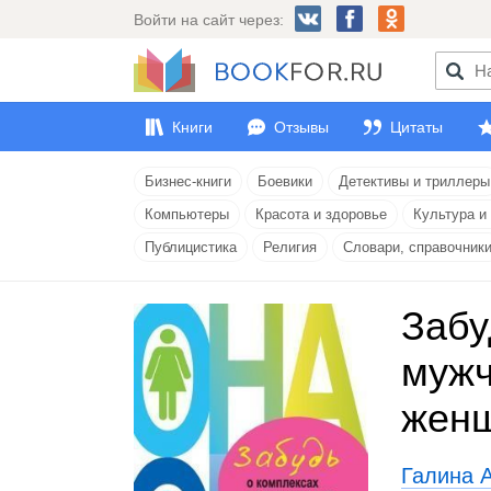
Войти на сайт через:
Книги
Отзывы
Цитаты
Бизнес-книги
Боевики
Детективы и триллеры
Компьютеры
Красота и здоровье
Культура и
Публицистика
Религия
Словари, справочник
Забу
мужч
жен
Галина 