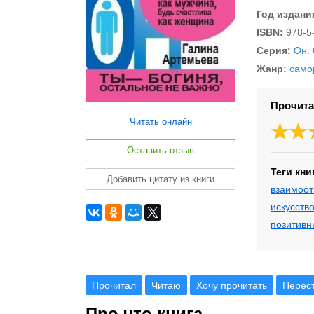
Год издани
ISBN:
978-5
Серия:
Он.
Жанр:
само
Прочита
Читать онлайн
Оставить отзыв
Теги кни
Добавить цитату из книги
взаимоо
искусств
позитивн
Прочитал
Читаю
Хочу прочитать
Перес
Про что книга