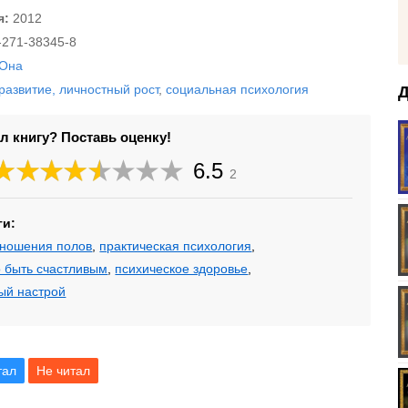
я:
2012
-271-38345-8
 Она
развитие, личностный рост
,
социальная психология
Д
л книгу? Поставь оценку!
6.5
2
ги:
тношения полов
,
практическая психология
,
о быть счастливым
,
психическое здоровье
,
ый настрой
тал
Не читал