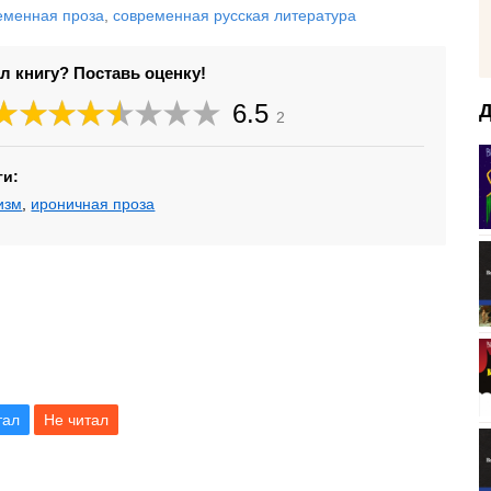
еменная проза
,
современная русская литература
л книгу? Поставь оценку!
6.5
Д
2
ги:
изм
,
ироничная проза
тал
Не читал