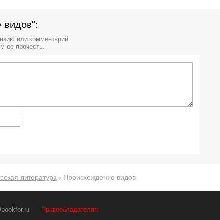
 видов":
ензию или комментарий.
м ее прочесть.
сская литература
› Происхождение видов
bookfor.ru
Правообладателям