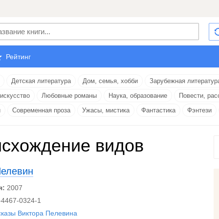
Рейтинг
Детская литература
Дом, семья, хобби
Зарубежная литератур
 искусство
Любовные романы
Наука, образование
Повести, рас
и
Современная проза
Ужасы, мистика
Фантастика
Фэнтези
схождение видов
Пелевин
я:
2007
-4467-0324-1
сказы Виктора Пелевина