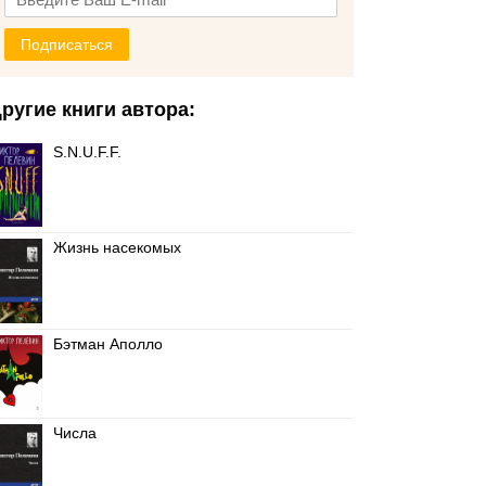
Подписаться
ругие книги автора:
S.N.U.F.F.
Жизнь насекомых
Бэтман Аполло
Числа