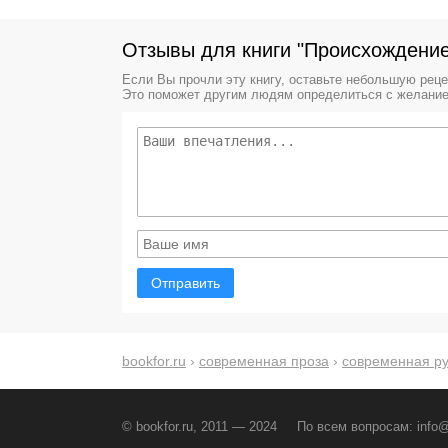
Отзывы для книги "Происхождение
Если Вы прочли эту книгу, оставьте небольшую рец
Это поможет другим людям определиться с желание
Отправить
bookfor.ru
›
современная проза
›
современная ру
© bookfor.ru, 2011 — 2024
По всем вопросам:
info@