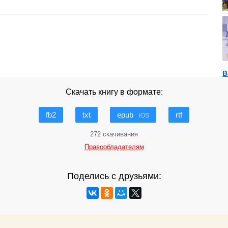
В
Скачать книгу в формате:
fb2
txt
epub
rtf
iOS
272 скачивания
Правообладателям
Поделись с друзьями: