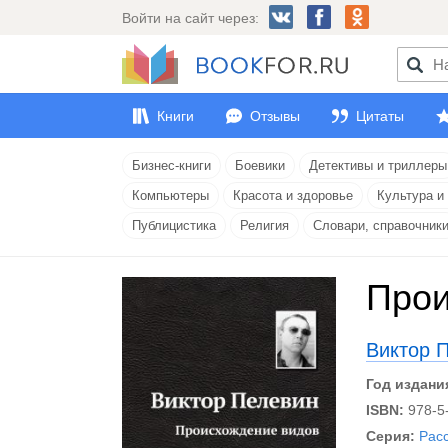
Войти на сайт через:
Книги
Отзывы
Цитаты
Бизнес-книги
Боевики
Детективы и триллеры
Компьютеры
Красота и здоровье
Культура и
Публицистика
Религия
Словари, справочник
Прои
Виктор 
Год издани
ISBN:
978-5
Серия:
Рас