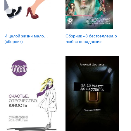
И целой жизни мало…
Сборник «3 бестселлера о
(сборник)
любви попаданки»