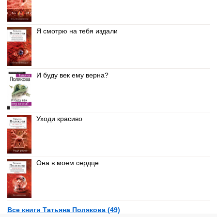
Я смотрю на тебя издали
И буду век ему верна?
Уходи красиво
Она в моем сердце
Все книги Татьяна Полякова (49)