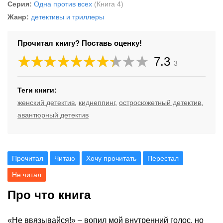
Серия:
Одна против всех
(Книга 4)
Жанр:
детективы и триллеры
Прочитал книгу? Поставь оценку!
7.3
3
Теги книги:
женский детектив
,
киднеппинг
,
остросюжетный детектив
,
авантюрный детектив
Прочитал
Читаю
Хочу прочитать
Перестал
Не читал
Про что книга
«Не ввязывайся!» – вопил мой внутренний голос, но