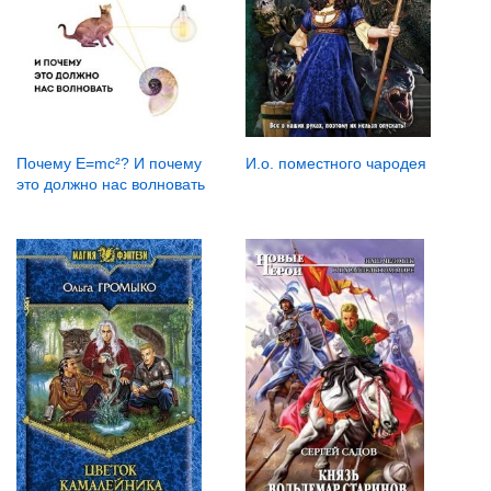
Почему Е=mc²? И почему
И.о. поместного чародея
это должно нас волновать