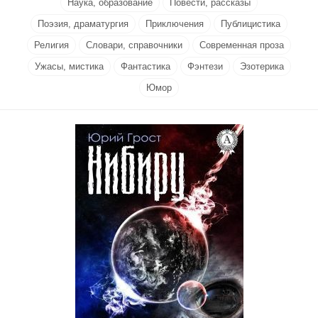
Наука, образование
Повести, рассказы
Поэзия, драматургия
Приключения
Публицистика
Религия
Словари, справочники
Современная проза
Ужасы, мистика
Фантастика
Фэнтези
Эзотерика
Юмор