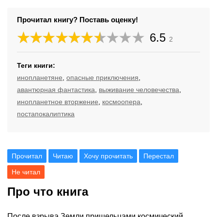
Прочитал книгу? Поставь оценку!
6.5
2
Теги книги:
инопланетяне
,
опасные приключения
,
авантюрная фантастика
,
выживание человечества
,
инопланетное вторжение
,
космоопера
,
постапокалиптика
Прочитал
Читаю
Хочу прочитать
Перестал
Не читал
Про что книга
После взрыва Земли пришельцами космический