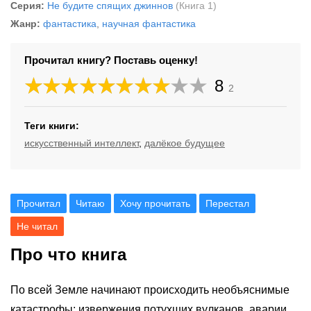
Серия:
Не будите спящих джиннов
(Книга 1)
Жанр:
фантастика
,
научная фантастика
Прочитал книгу? Поставь оценку!
8
2
Теги книги:
искусственный интеллект
,
далёкое будущее
Прочитал
Читаю
Хочу прочитать
Перестал
Не читал
Про что книга
По всей Земле начинают происходить необъяснимые
катастрофы: извержения потухших вулканов, аварии