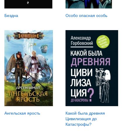
Особо опасная особь
Бездна
Ангельская ярость
Какой была древняя
Цивилизация до
Катастрофы?