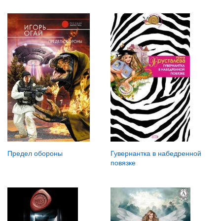
Предел обороны
Гувернантка в набедренной
повязке