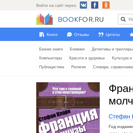
Войти на сайт через:
Книги
Отзывы
Цитаты
Бизнес-книги
Боевики
Детективы и триллеры
Компьютеры
Красота и здоровье
Культура и
Публицистика
Религия
Словари, справочник
Фран
молч
Стефан 
Год издани