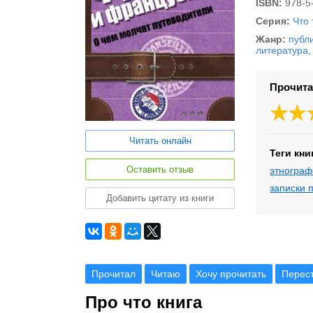
ISBN:
978-5
Серия:
Что 
Жанр:
публ
литература
Прочита
Читать онлайн
Теги кни
Оставить отзыв
этногра
записки 
Добавить цитату из книги
Прочитал
Читаю
Хочу прочитать
Перес
Про что книга