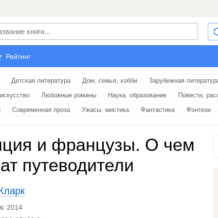
Рейтинг
Детская литература
Дом, семья, хобби
Зарубежная литератур
 искусство
Любовные романы
Наука, образование
Повести, рас
и
Современная проза
Ужасы, мистика
Фантастика
Фэнтези
ция и французы. О чем
ат путеводители
Кларк
я:
2014