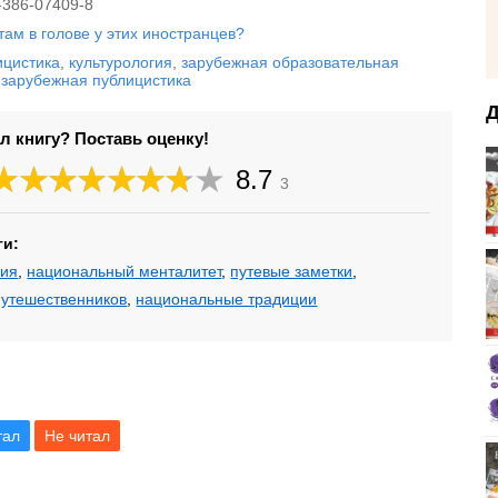
-386-07409-8
там в голове у этих иностранцев?
ицистика
,
культурология
,
зарубежная образовательная
,
зарубежная публицистика
Д
л книгу? Поставь оценку!
8.7
3
ги:
фия
,
национальный менталитет
,
путевые заметки
,
путешественников
,
национальные традиции
тал
Не читал