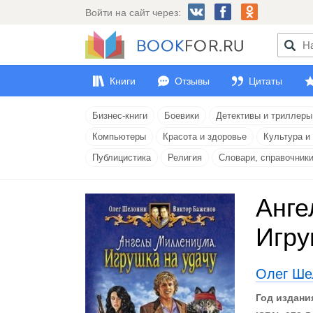
Войти на сайт через:
Книги
Отзывы
Цитаты
Бизнес-книги
Боевики
Детективы и триллеры
Компьютеры
Красота и здоровье
Культура и
Публицистика
Религия
Словари, справочник
Анге
Игру
Олег Ше
Год издани