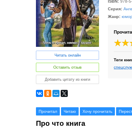
ISBN:
978-5
Серия:
Анг
Жанр:
юмор
Прочита
Читать онлайн
Теги кни
спецслу
Оставить отзыв
Добавить цитату из книги
Прочитал
Читаю
Хочу прочитать
Перес
Про что книга