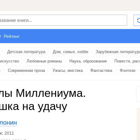
Рейтинг
Детская литература
Дом, семья, хобби
Зарубежная литератур
 искусство
Любовные романы
Наука, образование
Повести, рас
и
Современная проза
Ужасы, мистика
Фантастика
Фэнтези
лы Миллениума.
шка на удачу
лонин
я:
2011