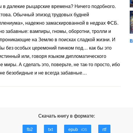
ы в далекие рыцарские времена? Ничего подобного.
стова. Обычный эпизод трудовых будней
ллениума», надежно замаскированной в недрах ФСБ.
ьно забавные: вампиры, гномы, оборотни, тролли и
 проникающие на Землю в поисках сладкой жизни. И
В
обы без особых церемоний пинком под… как бы это
истинный или, говоря языком дипломатического
 миры. А сделать это, поверьте, не так-то просто, ибо
 не безобидные и не всегда забавные…
Скачать книгу в формате:
fb2
txt
epub
rtf
iOS