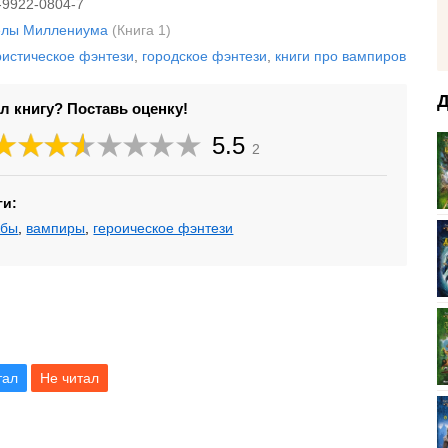
-9922-0804-7
елы Миллениума
(Книга 1)
истическое фэнтези
,
городское фэнтези
,
книги про вампиров
Д
л книгу? Поставь оценку!
5.5
2
ги:
жбы
,
вампиры
,
героическое фэнтези
тал
Не читал