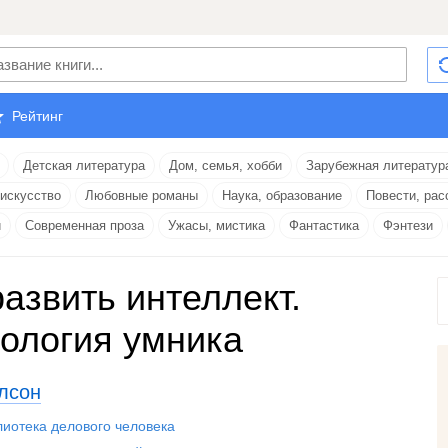
Рейтинг
Детская литература
Дом, семья, хобби
Зарубежная литератур
 искусство
Любовные романы
Наука, образование
Повести, рас
и
Современная проза
Ужасы, мистика
Фантастика
Фэнтези
развить интеллект.
ология умника
лсон
лиотека делового человека