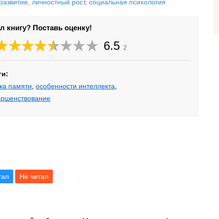
развитие, личностный рост
,
социальная психология
л книгу? Поставь оценку!
6.5
2
ги:
ка памяти
,
особенности интеллекта
,
ершенствование
тал
Не читал