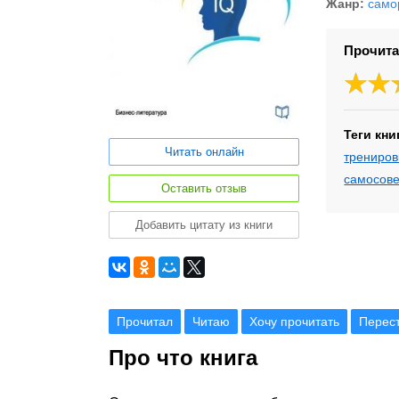
Жанр:
само
Прочита
Теги кни
Читать онлайн
трениров
самосов
Оставить отзыв
Добавить цитату из книги
Прочитал
Читаю
Хочу прочитать
Перес
Про что книга