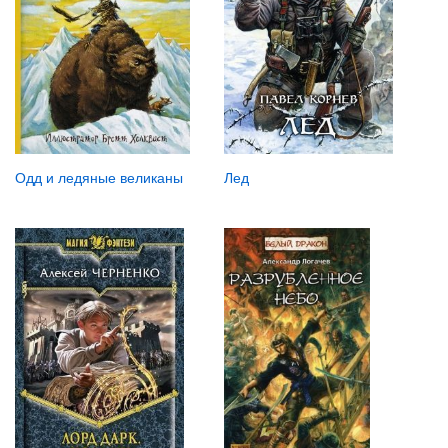
Одд и ледяные великаны
Лед