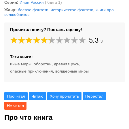
Серия:
Иная Россия
(Книга 1)
Жанр:
боевое фэнтези
,
историческое фэнтези
,
книги про
волшебников
Прочитал книгу? Поставь оценку!
5.3
3
Теги книги:
иные миры
,
оборотни
,
древняя русь
,
опасные приключения
,
волшебные миры
Прочитал
Читаю
Хочу прочитать
Перестал
Не читал
Про что книга