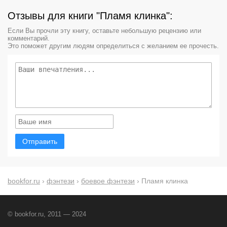
Отзывы для книги "Пламя клинка":
Если Вы прочли эту книгу, оставьте небольшую рецензию или
комментарий.
Это поможет другим людям определиться с желанием ее прочесть.
Отправить
bookfor.ru
›
фэнтези
›
боевое фэнтези
› Пламя клинка
© bookfor.ru, 2011 — 2024