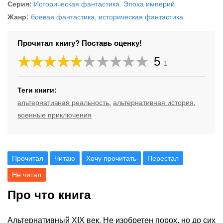
Серия:
Историческая фантастика. Эпоха империй
Жанр:
боевая фантастика
,
историческая фантастика
Прочитал книгу? Поставь оценку!
5
1
Теги книги:
альтернативная реальность
,
альтернативная история
,
военные приключения
Прочитал
Читаю
Хочу прочитать
Перестал
Не читал
Про что книга
Альтернативный XIX век. Не изобретен порох, но до сих