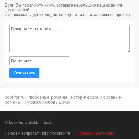
Если Вы прочли эту книгу, оставьте небольшую рецензию или
комментарий.
Это поможет другим людям определиться с желанием ее прочесть.
Отправить
bookfor.ru
›
любовные романы
›
исторические любовные
романы
› Русская любовь Дюма
© bookfor.ru, 2011 — 2024
По всем вопросам:
info@bookfor.ru
Правообладателям