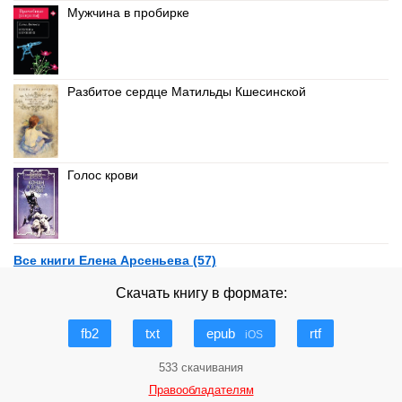
Мужчина в пробирке
Разбитое сердце Матильды Кшесинской
Голос крови
Все книги Елена Арсеньева (57)
Скачать книгу в формате:
fb2
txt
epub
rtf
iOS
533 скачивания
Правообладателям