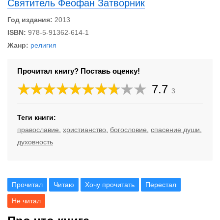
Святитель Феофан Затворник
Год издания:
2013
ISBN:
978-5-91362-614-1
Жанр:
религия
Прочитал книгу? Поставь оценку!
7.7
3
Теги книги:
православие
,
христианство
,
богословие
,
спасение души
,
духовность
Прочитал
Читаю
Хочу прочитать
Перестал
Не читал