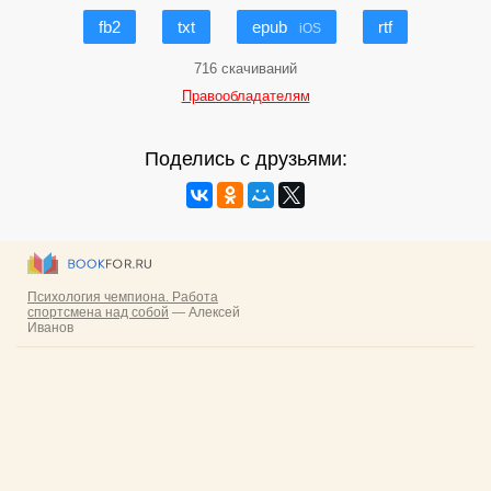
fb2
txt
epub
rtf
iOS
716 скачиваний
Правообладателям
Поделись с друзьями: