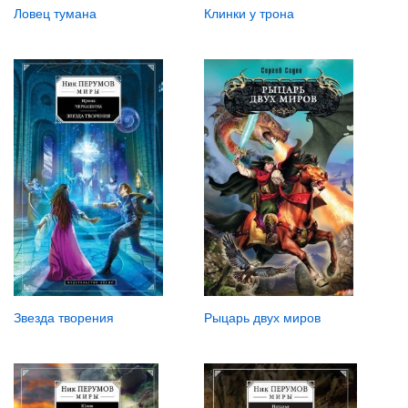
Ловец тумана
Клинки у трона
Звезда творения
Рыцарь двух миров