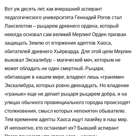
Вот уж десять лет, как вчерашний аспирант
педагогического университета Геннадий Рогов стал
Ланселотом – рыцарем древнего ордена, который
некогда основал сам великий Мерлин! Орден призван
защищать Землю от вторжения адептов Хаоса,
обитателей древнего Хьёрварда. Для этой цели Мерлин
выковал Экскалибур – магический меч, которым не
может обладать ни один смертный. Рыцари,
обитающие в нашем мире, владеют лишь «гранями»
Экскалибура, которых ровно двенадцать. Но владение
«гранью» еще не делает рыцаря рыцарем добра, и на
улицах обычного провинциального городка происходят
столкновения, смысл которых непонятен обывателю.
Тем временем адепты Хаоса ищут лазейку в наш мир.
И непонятно, кто остановит их? Бывший аспирант