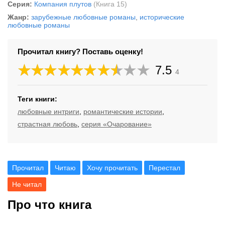
Серия:
Компания плутов
(Книга 15)
Жанр:
зарубежные любовные романы
,
исторические
любовные романы
Прочитал книгу? Поставь оценку!
7.5
4
Теги книги:
любовные интриги
,
романтические истории
,
страстная любовь
,
серия «Очарование»
Прочитал
Читаю
Хочу прочитать
Перестал
Не читал
Про что книга