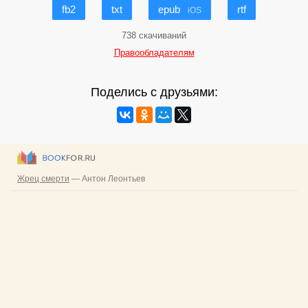
fb2
txt
epub
rtf
iOS
738 скачиваний
Правообладателям
Поделись с друзьями: