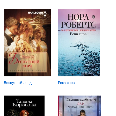
Река снов
Беспутный лорд