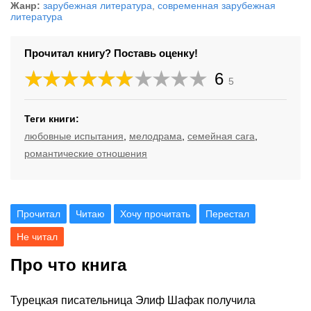
Жанр:
зарубежная литература
,
современная зарубежная
литература
Прочитал книгу? Поставь оценку!
6
5
Теги книги:
любовные испытания
,
мелодрама
,
семейная сага
,
романтические отношения
Прочитал
Читаю
Хочу прочитать
Перестал
Не читал
Про что книга
Турецкая писательница Элиф Шафак получила