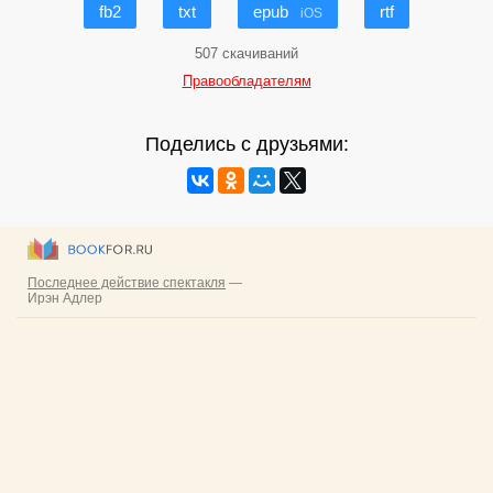
fb2
txt
epub
rtf
iOS
507 скачиваний
Правообладателям
Поделись с друзьями: