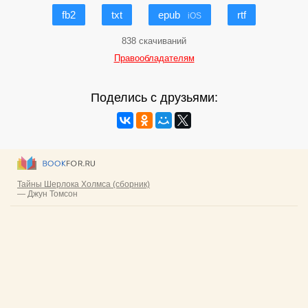
fb2
txt
epub
rtf
iOS
838 скачиваний
Правообладателям
Поделись с друзьями: