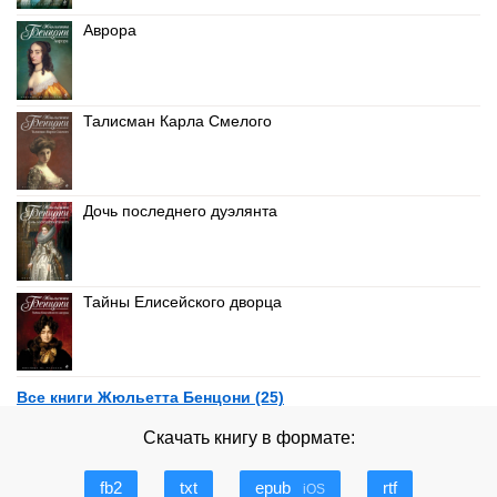
Аврора
Талисман Карла Смелого
Дочь последнего дуэлянта
Тайны Елисейского дворца
Все книги Жюльетта Бенцони (25)
Скачать книгу в формате:
fb2
txt
epub
rtf
iOS