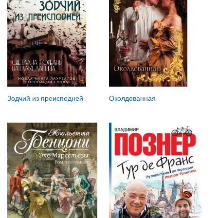
Зодчий из преисподней
Околдованная