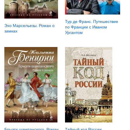
Тур де Франс. Путешествие
Эхо Марсельезы. Роман о
по Франции с Иваном
замках
Ургантом
Тайный код России
Брызги шампанского. Роман