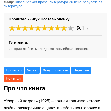
Жанр:
классическая проза
,
литература 20 века
,
зарубежная
литература
Прочитал книгу? Поставь оценку!
9.1
7
Теги книги:
история любви
,
мелодрама
,
английская классика
Прочитал
Читаю
Хочу прочитать
Перестал
Не читал
Про что книга
«Узорный покров» (1925) – полная трагизма история
любви, разворачивающаяся в небольшом городке в