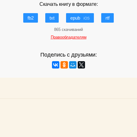
Скачать книгу в формате:
fb2
txt
epub
rtf
iOS
865 скачиваний
Правообладателям
Поделись с друзьями: