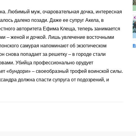
на. Любимый муж, очаровательная дочка, интересная
лось далеко позади. Даже ее супруг Акела, в
естного авторитета Ефима Клеща, теперь занимается
и – женой и дочкой. Лишь увлечение восточными
японского самурая напоминают об экзотическом
В
н снова попадает за решетку – в городе стали
овами. Убийца профессионально орудует
ает «бундори» – своеобразный трофей воинской силы.
сандра должна спасти супруга от подозрений, и