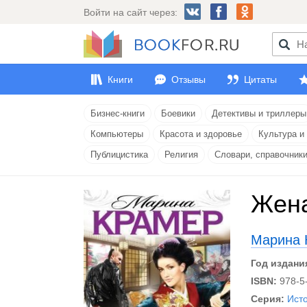
Войти на сайт через:
Книги
Отзывы
Цитаты
Бизнес-книги
Боевики
Детективы и триллеры
Компьютеры
Красота и здоровье
Культура и
Публицистика
Религия
Словари, справочник
Жена
Марина 
Год издани
ISBN:
978-5
Серия:
Ист