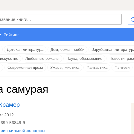
Рейтинг
Детская литература
Дом, семья, хобби
Зарубежная литератур
 искусство
Любовные романы
Наука, образование
Повести, рас
и
Современная проза
Ужасы, мистика
Фантастика
Фэнтези
 самурая
Крамер
я:
2012
-699-56849-9
ория сильной женщины