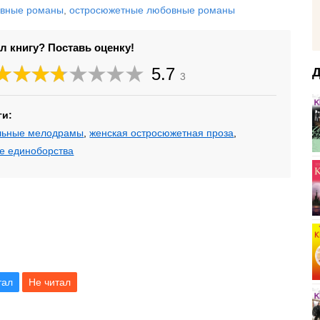
вные романы
,
остросюжетные любовные романы
л книгу? Поставь оценку!
5.7
Д
3
ги:
льные мелодрамы
,
женская остросюжетная проза
,
е единоборства
тал
Не читал