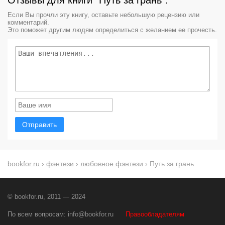
Если Вы прочли эту книгу, оставьте небольшую рецензию или
комментарий.
Это поможет другим людям определиться с желанием ее прочесть.
Отправить
bookfor.ru
›
фэнтези
›
любовное фэнтези
› Путь за грань
© bookfor.ru, 2011 — 2024
По всем вопросам:
info@bookfor.ru
Правообладателям